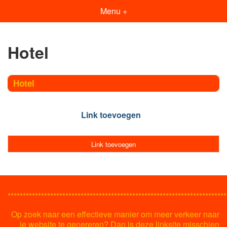
Menu +
Hotel
Hotel
Link toevoegen
Link toevoegen
************************************************************************
Op zoek naar een effectieve manier om meer verkeer naar
je website te genereren? Dan is deze linksite misschien