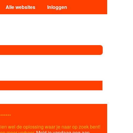
Alle websites
Inloggen
*******
ien wel de oplossing waar je naar op zoek bent!
s op meer verkeer.
Meld je vandaag nog aan