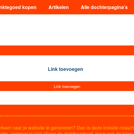
inktegoed kopen
Artikelen
Alle dochterpagina's
Link toevoegen
Link toevoegen
**************************************************************************
keer naar je website te genereren? Dan is deze linksite missch
ksite, vergroot je niet alleen de zichtbaarheid, maar ook de kan