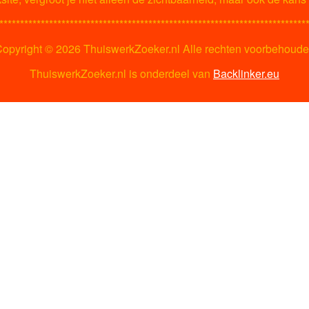
**************************************************************************
opyright ©
2026 ThuiswerkZoeker.nl Alle rechten voorbehoud
ThuiswerkZoeker.nl is onderdeel van
Backlinker.eu