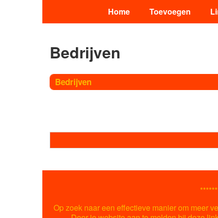
Home
Toevoegen
L
Bedrijven
Bedrijven
******
Op zoek naar een effectieve manier om meer ver
Door je website aan te melden bij deze lin